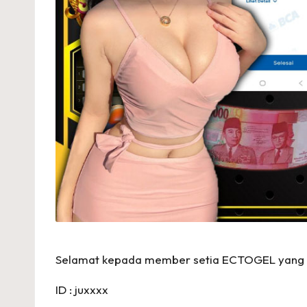
Selamat kepada member setia ECTOGEL yang 
ID : juxxxx