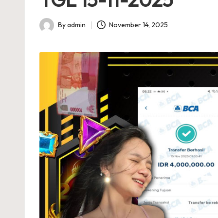
By
admin
November 14, 2025
Posted
by