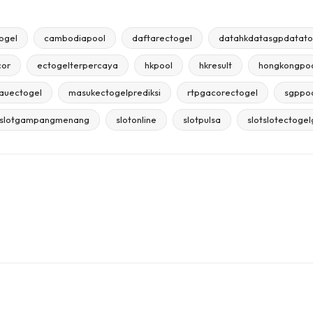
ogel
cambodiapool
daftarectogel
datahkdatasgpdatato
cor
ectogelterpercaya
hkpool
hkresult
hongkongpoo
auectogel
masukectogelprediksi
rtpgacorectogel
sgppo
slotgampangmenang
slotonline
slotpulsa
slotslotectoge