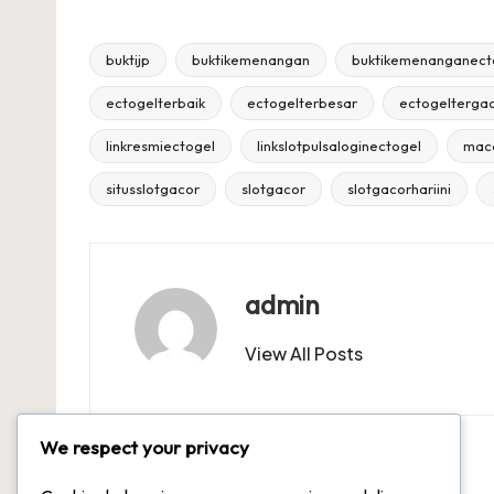
buktijp
buktikemenangan
buktikemenanganect
ectogelterbaik
ectogelterbesar
ectogelterga
Tags:
linkresmiectogel
linkslotpulsaloginectogel
mac
situsslotgacor
slotgacor
slotgacorhariini
admin
View All Posts
We respect your privacy
Post
Previous Post