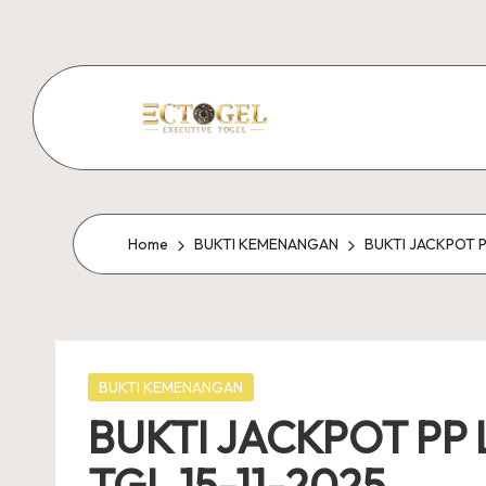
Skip
to
content
E
BUKTI
C
JP
ECTOGEL
T
Home
BUKTI KEMENANGAN
BUKTI JACKPOT P
O
G
E
Posted
BUKTI KEMENANGAN
in
L
BUKTI JACKPOT PP
TGL 15-11-2025