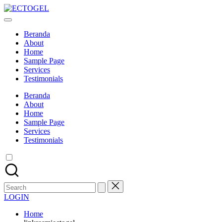
Skip
ECTOGEL
to
BUKTI
content
JP
Beranda
ECTOGEL
About
Home
Sample Page
Services
Testimonials
Beranda
About
Home
Sample Page
Services
Testimonials
Search
for:
LOGIN
Home