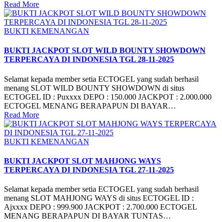
Read More
Posted
BUKTI KEMENANGAN
in
BUKTI JACKPOT SLOT WILD BOUNTY SHOWDOWN
TERPERCAYA DI INDONESIA TGL 28-11-2025
Selamat kepada member setia ECTOGEL yang sudah berhasil
menang SLOT WILD BOUNTY SHOWDOWN di situs
ECTOGEL ID : Puxxxx DEPO : 150.000 JACKPOT : 2.000.000
ECTOGEL MENANG BERAPAPUN DI BAYAR…
Read More
Posted
BUKTI KEMENANGAN
in
BUKTI JACKPOT SLOT MAHJONG WAYS
TERPERCAYA DI INDONESIA TGL 27-11-2025
Selamat kepada member setia ECTOGEL yang sudah berhasil
menang SLOT MAHJONG WAYS di situs ECTOGEL ID :
Ajxxxx DEPO : 999.900 JACKPOT : 2.700.000 ECTOGEL
MENANG BERAPAPUN DI BAYAR TUNTAS…