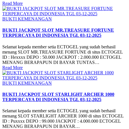
Read More
Posted
BUKTI KEMENANGAN
in
BUKTI JACKPOT SLOT MR.TREASURE FORTUNE
TERPERCAYA DI INDONESIA TGL 03-12-2025
Selamat kepada member setia ECTOGEL yang sudah berhasil
menang SLOT MR.TREASURE FORTUNE di situs ECTOGEL
ID : Hexxxx DEPO : 50.000 JACKPOT : 2.000.000 ECTOGEL
MENANG BERAPAPUN DI BAYAR TUNTAS…
Read More
Posted
BUKTI KEMENANGAN
in
BUKTI JACKPOT SLOT STARLIGHT ARCHER 1000
TERPERCAYA DI INDONESIA TGL 03-12-2025
Selamat kepada member setia ECTOGEL yang sudah berhasil
menang SLOT STARLIGHT ARCHER 1000 di situs ECTOGEL
ID : Puxxxx DEPO : 99.000 JACKPOT : 4.000.000 ECTOGEL
MENANG BERAPAPUN DI BAYAR…