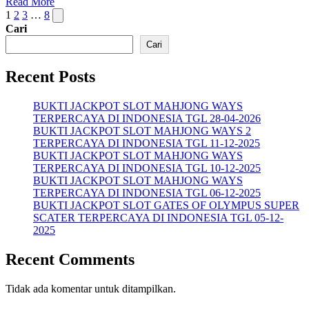
Read More
Paginasi
Next
1
2
3
…
8
page
Cari
pos
Cari
Recent Posts
BUKTI JACKPOT SLOT MAHJONG WAYS
TERPERCAYA DI INDONESIA TGL 28-04-2026
BUKTI JACKPOT SLOT MAHJONG WAYS 2
TERPERCAYA DI INDONESIA TGL 11-12-2025
BUKTI JACKPOT SLOT MAHJONG WAYS
TERPERCAYA DI INDONESIA TGL 10-12-2025
BUKTI JACKPOT SLOT MAHJONG WAYS
TERPERCAYA DI INDONESIA TGL 06-12-2025
BUKTI JACKPOT SLOT GATES OF OLYMPUS SUPER
SCATER TERPERCAYA DI INDONESIA TGL 05-12-
2025
Recent Comments
Tidak ada komentar untuk ditampilkan.