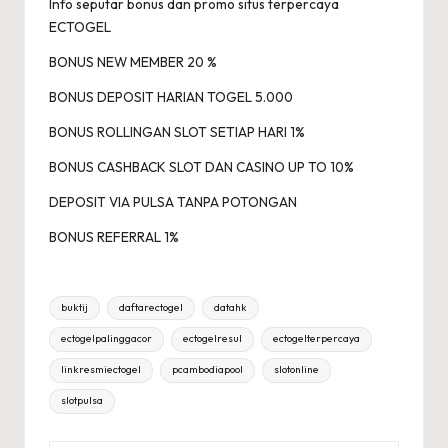
Info seputar bonus dan promo situs terpercaya
ECTOGEL
BONUS NEW MEMBER 20 %
BONUS DEPOSIT HARIAN TOGEL 5.000
BONUS ROLLINGAN SLOT SETIAP HARI 1%
BONUS CASHBACK SLOT DAN CASINO UP TO 10%
DEPOSIT VIA PULSA TANPA POTONGAN
BONUS REFERRAL 1%
Tags:
buktij
daftarectogel
datahk
ectogelpalinggacor
ectogelresul
ectogelterpercaya
linkresmiectogel
pcambodiapool
slotonline
slotpulsa