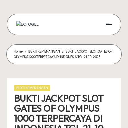
Skip
to
content
E
BUKTI
JP
C
ECTOGEL
T
Home
BUKTI KEMENANGAN
BUKTI JACKPOT SLOT GATES OF
OLYMPUS 1000 TERPERCAYA DI INDONESIA TGL 21-10-2025
O
G
E
L
Posted
BUKTI KEMENANGAN
in
BUKTI JACKPOT SLOT
GATES OF OLYMPUS
1000 TERPERCAYA DI